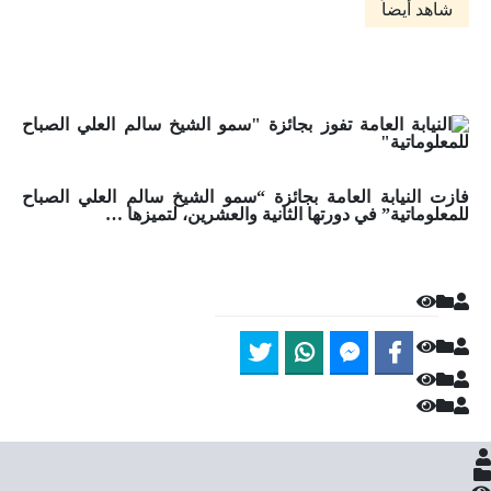
شاهد أيضاً
فازت النيابة العامة بجائزة “سمو الشيخ سالم العلي الصباح
للمعلوماتية” في دورتها الثانية والعشرين، لتميزها …