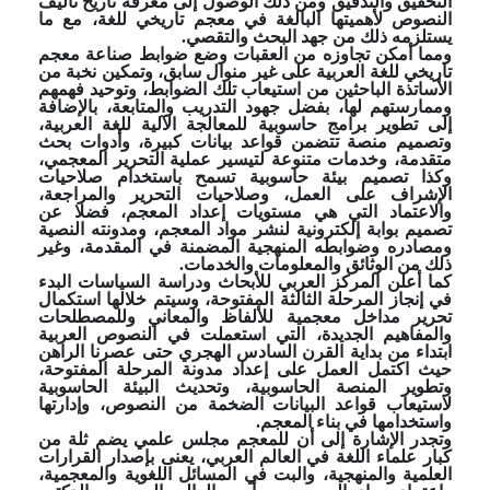
التحقيق والتدقيق ومن ذلك الوصول إلى معرفة تاريخ تأليف
النصوص لأهميتها البالغة في معجم تاريخي للغة، مع ما
يستلزمه ذلك من جهد البحث والتقصي.
ومما أمكن تجاوزه من العقبات وضع ضوابط صناعة معجم
تاريخي للغة العربية على غير منوال سابق، وتمكين نخبة من
الأساتذة الباحثين من استيعاب تلك الضوابط، وتوحيد فهمهم
وممارستهم لها، بفضل جهود التدريب والمتابعة، بالإضافة
إلى تطوير برامج حاسوبية للمعالجة الآلية للغة العربية،
وتصميم منصة تتضمن قواعد بيانات كبيرة، وأدوات بحث
متقدمة، وخدمات متنوعة لتيسير عملية التحرير المعجمي،
وكذا تصميم بيئة حاسوبية تسمح باستخدام صلاحيات
الإشراف على العمل، وصلاحيات التحرير والمراجعة،
والاعتماد التي هي مستويات إعداد المعجم، فضلا عن
تصميم بوابة إلكترونية لنشر مواد المعجم، ومدونته النصية
ومصادره وضوابطه المنهجية المضمنة في المقدمة، وغير
ذلك من الوثائق والمعلومات والخدمات.
كما أعلن المركز العربي للأبحاث ودراسة السياسات البدء
في إنجاز المرحلة الثالثة المفتوحة، وسيتم خلالها استكمال
تحرير مداخل معجمية للألفاظ والمعاني وللمصطلحات
والمفاهيم الجديدة، التي استعملت في النصوص العربية
ابتداء من بداية القرن السادس الهجري حتى عصرنا الراهن
حيث اكتمل العمل على إعداد مدونة المرحلة المفتوحة،
وتطوير المنصة الحاسوبية، وتحديث البيئة الحاسوبية
لاستيعاب قواعد البيانات الضخمة من النصوص، وإدارتها
واستخدامها في بناء المعجم.
وتجدر الإشارة إلى أن للمعجم مجلس علمي يضم ثلة من
كبار علماء اللغة في العالم العربي، يعنى بإصدار القرارات
العلمية والمنهجية، والبت في المسائل اللغوية والمعجمية،