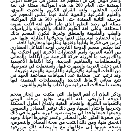
وأشار البيان إلى أن المعجم قد عكس في مرحلته الأولى
الممتدة حتى العام 200 هـ، هذه المواكبة، ممثلة في لغة
الأدب الجاهلي، ولغة القرآن الكريم والحديث النبوي،
والعلوم الشرعية واللغوية عامة فيما عكس المعجم في
مرحلته الثانية الممتدة حتى العام 500 هـ تلك المواكبة،
ممثلة في رصد التطور الذي طرأ على لغة الأدب بفنونه
المختلفة، وعلى لغة العلوم كالفلك والكيمياء والرياضيات
والطب والفلسفة والمنطق وغيرها ليكون المعجم بذلك
مرآة لحضارة أمة يمثل لغتها وتحولاتها الطارئة عليها عبر
الزمن في فكرها وآدابها وفنونها وعلومها ومعارفها كافة.
كما يعكس معجم الدوحة التاريخي أوجه التفاعل الحضاري
بين الأمة العربية وأمم الحضارات الأخرى التي احتكت بها،
وذلك برصد ما أفرزته حركة الترجمة من الألفاظ والمعاني
والمصطلحات والمفاهيم الجديدة، وكذا الألفاظ الأعجمية
التي دخلت العربية وانصهرت فيها، واستعملت في نصوصها،
من اللغات اليونانية والإغريقية والفارسية والهندية وغيرها.
وقد ترتب على ضخامة عدد السياقات مضاعفة الجهد في
تتبع معاني الألفاظ الجديدة والمصطلحات المضمنة فيها
بحسب المجالات المعرفية من الآداب والعلوم والفنون.
وذكر البيان أن أهم العوامل التي مكنت من إنجاز معجم
الدوحة التاريخي للغة العربية، تجاوز مرحلة الوعي
بالتحديات الكثيرة، واقتحام العقبة بابتداع الحلول الممكنة
وتجريبها واختيار أنسبها، ومن ذلك توفير المصادر والنصوص
وجمعها جمعا واحدا في مدونة نصية كبيرة، على ما في ذلك
من صعوبة العثور على المصادر وعسر توفيرها أحيانا، وجهد
التحقق منها، ومن ذلك التثبت من صحة المصادر والنصوص،
وصحة نسبتها إلى مؤلفيها، مع ما يتطلبه ذلك من جهد