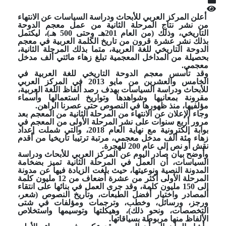
أعلن المركز العربي للأبحاث ودراسة السياسات عن الانتهاء
من نشر نتاج المرحلة الثانية من عمل معجم الدوحة
التاريخي، وذلك (من العام 201هـ وحتى 500 هـ)، ليكتمل
بذلك نشر عشرة قرون من تاريخ الكلمة العربية في معجم
الدوحة التاريخي للغة العربية، متما بذلك المرحلة الثانية،
بحصيلة من المداخل المعجمية تبلغ زهاء مائتي ألف مدخل
معجمي.
وقد تأسس معجم الدوحة التاريخي للغة العربية في
الخامس والعشرين من مايو 2013 في المركز العربي
للأبحاث ودراسة السياسات بهدف رصد ألفاظ اللغة العربية،
مقرونة بمعانيها وشواهدها وتواريخ استعمالها وأسماء
مؤلفيها، منذ ظهورها في النصوص حتى عصرنا الراهن.
وجاء الإعلان عن الانتهاء من المرحلة الثانية من المعجم بعد
مرور أربع سنوات على نشر المرحلة الأولى من المعجم في
بوابة إلكترونية مع نهاية العام 2018، والتي شملت إعداد
زهاء مئة ألف مدخل معجمي، مرتبة ترتيبا تاريخيا من أقدم
نقش أو نص إلى عام 200 للهجرة.
وأوضح بيان صادر اليوم عن المركز العربي للأبحاث ودراسة
السياسات، أن العمل في المرحلة الثانية تميز بضخامة
المدونة النصية ونوعيتها، حيث بلغت الزيادة فيها عن مدونة
المرحلة الأولى أكثر من عشرة أضعاف من 12 مليون كلمة
إلى 150 مليون كلمة، وقد جرى العمل في بنائها على انتقاء
المصادر واختيار أفضل الطبعات، وتأريخ النصوص (شعر،
ورجز، ورسائل، وخطب، وترجمات ومؤلفات في شتى
التخصصات، ونحو ذلك)، وهيكلتها وتوسيمها واستخلاص
الألفاظ منها مربوطة بسياقاتها.