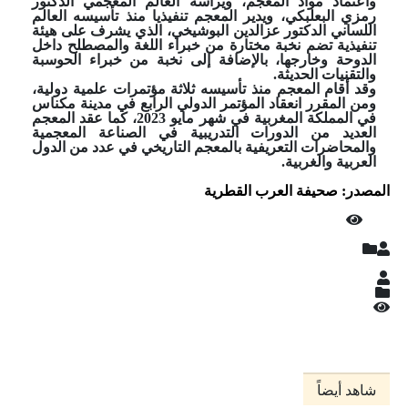
واعتماد مواد المعجم، ويرأسه العالم المعجمي الدكتور
رمزي البعلبكي، ويدير المعجم تنفيذيا منذ تأسيسه العالم
اللساني الدكتور عزالدين البوشيخي، الذي يشرف على هيئة
تنفيذية تضم نخبة مختارة من خبراء اللغة والمصطلح داخل
الدوحة وخارجها، بالإضافة إلى نخبة من خبراء الحوسبة
والتقنيات الحديثة.
وقد أقام المعجم منذ تأسيسه ثلاثة مؤتمرات علمية دولية،
ومن المقرر انعقاد المؤتمر الدولي الرابع في مدينة مكناس
في المملكة المغربية في شهر مايو 2023، كما عقد المعجم
العديد من الدورات التدريبية في الصناعة المعجمية
والمحاضرات التعريفية بالمعجم التاريخي في عدد من الدول
العربية والغربية.
المصدر: صحيفة العرب القطرية
شاهد أيضاً