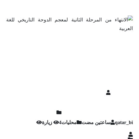
qatar_bi
‏ساعتين مضت
محليات
4 زيارة