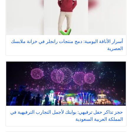
أسرار الأناقة اليومية: دمج منتجات رانجلر في خزانة ملابسك
العصرية
حجز تذاكر حفل ترفيهي: بوابتك لأجمل التجارب الترفيهية في
المملكة العربية السعودية