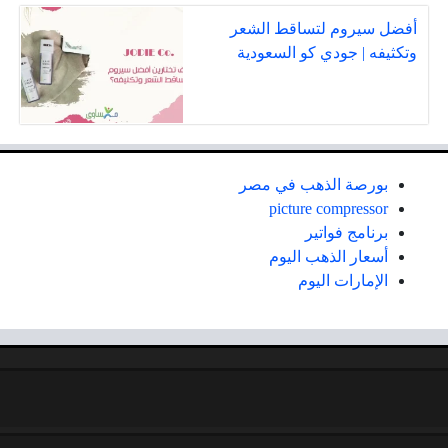
أفضل سيروم لتساقط الشعر
وتكثيفه | جودي كو السعودية
بورصة الذهب في مصر
picture compressor
برنامج فواتير
أسعار الذهب اليوم
الإمارات اليوم