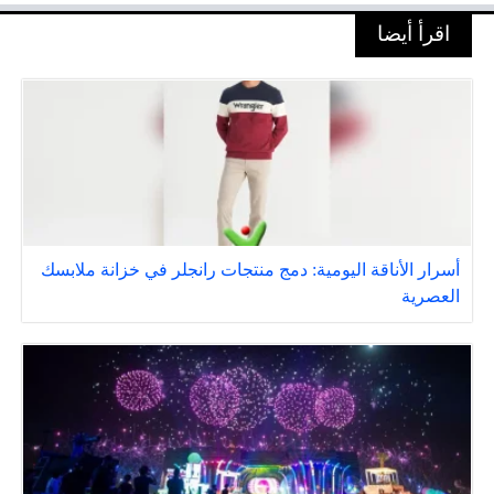
اقرأ أيضا
أسرار الأناقة اليومية: دمج منتجات رانجلر في خزانة ملابسك
العصرية