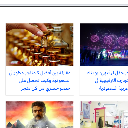
ر حفل ترفيهي: بوابتك
مقارنة بين أفضل 5 متاجر عطور في
جارب الترفيهية في
السعودية وكيف تحصل على
لعربية السعودية
خصم حصري من كل متجر