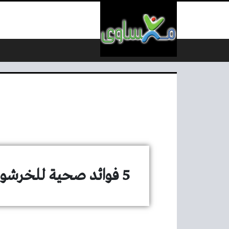
لتخطي إلى المحتوى
5 فوائد صحية للخرشوف أبرزها تقوية المناعة – مكساوي