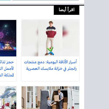
اقرأ أيضا
أسرار الأناقة اليومية: دمج منتجات
حجز تذاك
رانجلر في خزانة ملابسك العصرية
لأجمل الت
المملكة ا