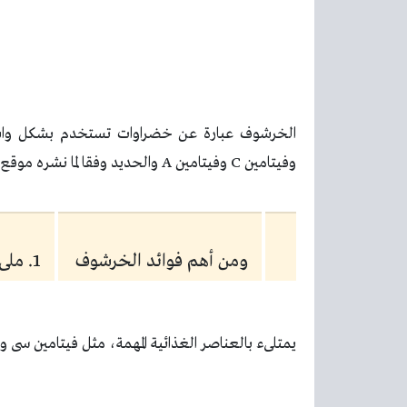
الخرشوف عبارة عن خضراوات تستخدم بشكل واسع
وفيتامين C وفيتامين A والحديد وفقا لما نشره موقع womenshealthmag.
ومن أهم فوائد الخرشوف
1. ملىء بالعناصر الغذائية
يمتلىء بالعناصر الغذائية المهمة، مثل فيتامين سى و