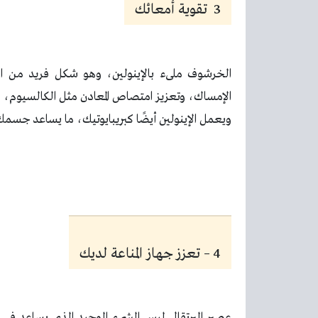
3 تقوية أمعائك
الخرشوف ملىء بالإينولين، وهو شكل فريد من ا
الإمساك، وتعزيز امتصاص المعادن مثل الكالسيوم، وتقو
ويعمل الإينولين أيضًا كبريبايوتيك، ما يساعد جسم
4 – تعزز جهاز المناعة لديك
عصير البرتقال ليس الشىء الوحيد الذى يساعد فى من