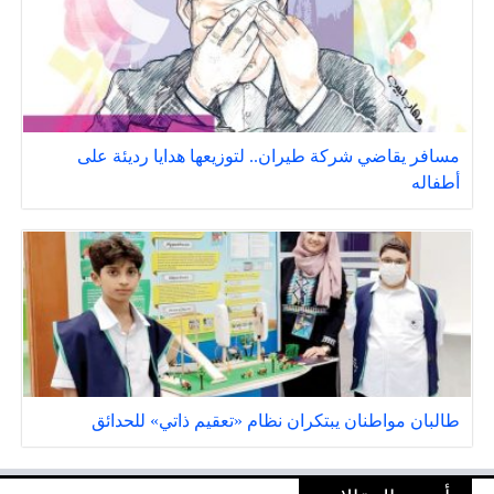
مسافر يقاضي شركة طيران.. لتوزيعها هدايا رديئة على
أطفاله
طالبان مواطنان يبتكران نظام «تعقيم ذاتي» للحدائق