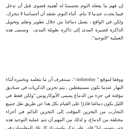
إن فهم ما يفعله النوم بجسمنا له أهمية قصوى قبل أن ندخل
فيما يحدث عندما لا ننام، أثناء النوم، نعتقد أن أجسامنا لا تتحرك،
ولكن في الواقع ، يعمل دماغنا من خلال تطوير وتعلم وتحويل
الذاكرة قصيرة المدى إلى ذاكرة طويلة المدى، وتسمى هذه
العملية “التوحيد”.
ووفقا لموقع ” indiatoday-“، سنتعرف أن ما نتعلمه ونختبره أثناء
النهار عندما نكون مستيقظين ، يتم تخزين الذكريات في صناديق
مؤقتة في جزء من الدماغ يسمى الأبوكاربوس.”ولكن فقط في
الليل يكون دماغنا قادرًا على القيام بكل هذا عن طريق نقل جميع
التجارب من التخزين المؤقت إلى التخزين الدائم في أجزاء
مختلفة من الدماغ، و لذلك من المهم أن تتم عملية التوحيد هذه
حتى يتسنى لنا” قادر على تذكر واسترداد كل تلك المعلومات في