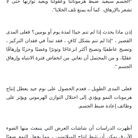
“الجسم سيعيد ضبط هرموناتنا وعقولنا ويعيد توازنها حتى لا
تشعر بالإرهاق، كما أنه يمنع تلف الخلايا”.
إذن ماذا يحدث إذا لم تنم جيدًا لمدة يوم أو يومين؟ فعلى المدى
القصير ، “إذا لم تنم بشكل كافٍ ، فقد تبدأ في فقدان التركيز ،
وتصبح عاطفيًا وتصبح أكثر انزعاجًا وتوترًا وغضبًا وحزنًا وإرهاقًا
عقليًا، و من المحتمل أن تعاني من انخفاض فترة الانتباه وإرهاق
الجسم “.
فعلى المدى الطويل ، فعدم الحصول على نوم جيد يعطل إنتاج
هرمونات النمو ويؤدي إلى اختلال التوازن الهرموني ويؤثر على
وظائف إعادة ضبط الجسم.
أظهرت الدراسات أن شاشات العرض التي ينبعث منها الضوء
الأزرق يمكن أن تثبط إنتاج الميلاتونين ، مما يجعل النوم صعبًا