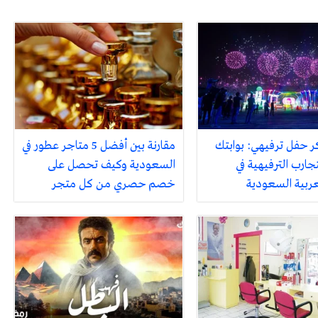
ر حفل ترفيهي: بوابتك
مقارنة بين أفضل 5 متاجر عطور في
جارب الترفيهية في
السعودية وكيف تحصل على
لعربية السعودية
خصم حصري من كل متجر