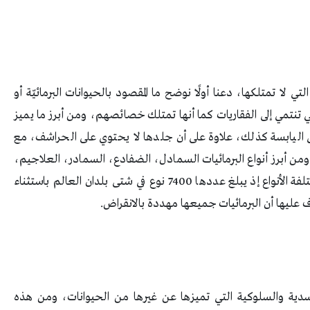
ي لا تمتلكها، دعنا أولًا نوضح ما المقصود بالحيوانات البرمائيّة أو
تنتمي إلى الفقاريات كما أنها تمتلك خصائصهم، ومن أبرز ما يميز
على اليابسة كذلك، علاوة على أن جلدها لا يحتوي على الحراشف، مع
ء، ومن أبرز أنواع البرمائيات السمادل، الضفادع، السمادر، العلاجيم،
السيسيليان، ومن الجدير بالذكر أن البرمائيات مختلفة الأنواع إذ يبلغ عددها 7400 نوع في شتى بلدان العالم باستثناء
ف عليها أن البرمائيات جميعها مهددة بالانقراض.
لجسدية والسلوكية التي تميزها عن غيرها من الحيوانات، ومن هذه