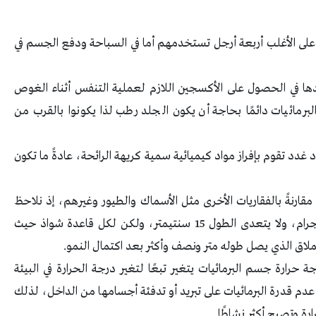
 على الأغلب أربعة أرجل تستخدمهم أما في السباحة ودفع الجسم في
دها في الحصول على الأكسجين اللازم لعملية التنفس أثناء الغوص
البرمائيات دائمًا بحاجة أن يكون الجلد رطب لذا يكونوا بالقرب من
 غدد تقوم بإفراز مواد كيميائية سمية كريهة الرائحة، عادةً ما تكون
 مقارنةً بالفقاريات الأخرى مثل الأسماك والطيور وغيرهم، إذ نلاحظ
أن وزن الحيوان من هذا النوع لا يتعدى 60 جرام، ولا يتعدى الطول 15 سنتيمتر، ولكن لكل قاعدة شواذ حيث
عملاق الذي يصل طوله متر ونصف وأكثر بعد اكتمال النمو.
 حرارة جسم البرمائيات يتغير تبعًا لتغير درجة الحرارة في البيئة
عدم قدرة البرمائيات على تبريد أو تدفئة أجسامها من الداخل، لذلك
 وتصبح أكثر نشاطًا.