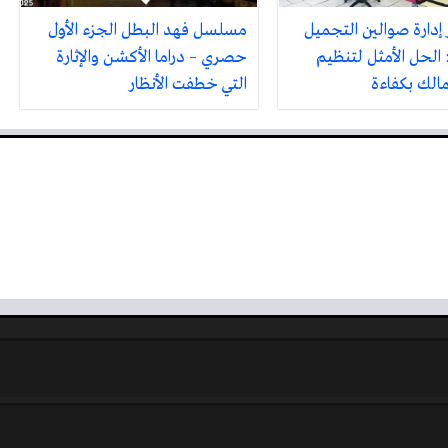
 إدارة صوالين التجميل
مسلسل فهد البطل الجزء الأول
 الحل الأمثل لتنظيم
حصري – دراما الأكشن والإثارة
مالك بكفاءة
التي خطفت الأنظار