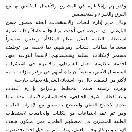
وقدراتهم وإمكاناتهم في المشاريع والأعمال المكلفين بها مع
الفرق والخبراء والمتخصصين.
وقال مدير إدارة البعثات والاستقطاب، العقيد منصور حسن
البلوشي، إن شرطة دبي أعدت برنامجاً متكاملاً ينظم عملية
استقطاب الطلبة للعمل بنظام المكافأة، ويضمن استثماراً
مستداماً لطاقات الشباب ومواهبهم، بما تحققه من توظيف
مستمر لإمكانات الطلبة وتخصصاتهم، لاسيما النوعية منها،
لخدمة منظومة العمل الشرطي، والإسهام في استشراف
المستقبل الأمني، مضيفاً أن ذلك أسهم في توفير ميزانية مالية
لأكثر من النصف، حال دون استعانة الشرطة بجهات خارجية.
وعزت رئيسة قسم التخطيط والبرامج بإدارة البعثات
والاستقطاب، شيخة الجناحي، نجاح المبادرة لأسباب عدة، منها
تحديد الاحتياج الفعلي والصحيح بالتنسيق مع الإدارات العامة،
ومن ثم عقد اجتماعات مع الكليات والجامعات لاستقطاب
الطلبة المتميزين في تحصيلهم العلمي، ممن يملكون شغف
الإبداع والابتكار وحب العمل، ومقابلتهم من قبل لجنة تخصصية،