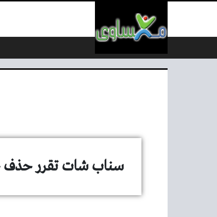
لتخطي إلى المحتوى
سناب شات تقرر حذف خا