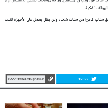
اب شات فور ويب في المستقبل. وهذه المرشحات تسمى لينسيس أون
هواتف الذكية.
 تطبيق سناب كاميرا من سنات شات، ولن يظل يعمل على الأجهزة المثبت
Twitter