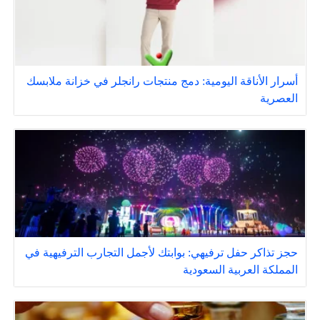
أسرار الأناقة اليومية: دمج منتجات رانجلر في خزانة ملابسك
العصرية
حجز تذاكر حفل ترفيهي: بوابتك لأجمل التجارب الترفيهية في
المملكة العربية السعودية