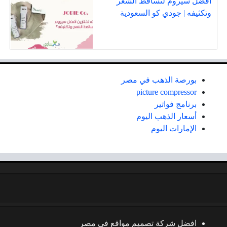
أفضل سيروم لتساقط الشعر
وتكثيفه | جودي كو السعودية
بورصة الذهب في مصر
picture compressor
برنامج فواتير
أسعار الذهب اليوم
الإمارات اليوم
افضل شركة تصميم مواقع في مصر