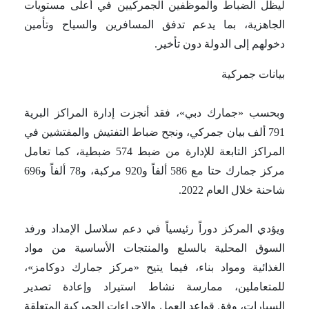
ليظل الضباط والموظفين الجمركيين في أعلى مستويات
الجاهزية، بما يدعم تدفق المسافرين والسياح وتأمين
دخولهم إلى الدولة دون تأخير.
بيانات جمركية
وبحسب «جمارك دبي»، فقد أنجزت إدارة المراكز البرية
791 ألف بيان جمركي، ونجح ضباط التفتيش والمفتشين في
المراكز التابعة للإدارة من ضبط 574 ضبطية، كما تعامل
مركز جمارك حتا مع 586 ألفاً و920 مركبة، و78 ألفاً و696
شاحنة خلال العام 2022.
ويؤدي المركز دوراً رئيسياً في دعم سلاسل الإمداد ورفد
السوق المحلية بالسلع والمنتجات الأساسية من مواد
الغذائية ومواد بناء، فيما يتيح «مركز جمارك دوكامز»،
للمتعاملين، ممارسة نشاط استيراد وإعادة تصدير
السيارات، وفق قواعد العمل والإجراءات الجمركية المتعلقة