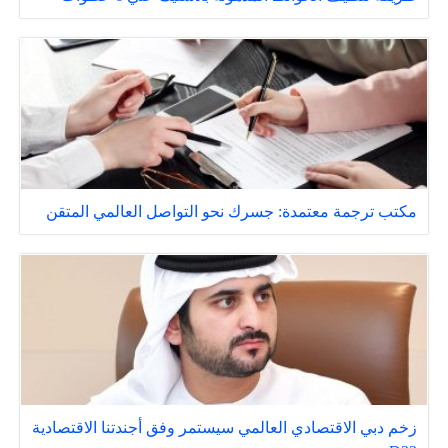
مكتب ترجمة معتمدة: جسرك نحو التواصل العالمي المتقن
زخم دبي الاقتصادي العالمي سيستمر وفق أجندتنا الاقتصادية