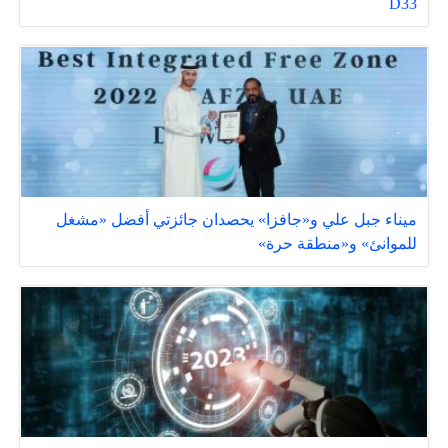
D33
ميناء جبل علي و«جافزا» يحصدان جائزتي أفضل «مشغل
للموانئ» و«منطقة حرة»