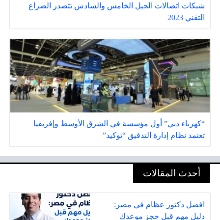
شبكات اتصالات الجيل الخامس والسادس تتصدر الصراع
التقني 2023
“كهرباء دبي” أول مؤسسة في الشرق الأوسط وإفريقيا
تعتمد نظام إدارة التدقيق “توكيد”
أحدث المقالات
افضل دكتور عظام في مصر:
دليل مهم قبل حجز موعدك