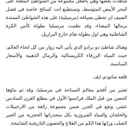
شاهدت بعضها وهي بالفعل مجموعة من الشواطئ المطلة على
البحر الأبيض المتوسط، وتستطيع انت كسائح خاصة في فصل
الصيف ان تحظى بضيافة (مرسيلية) على هذه الشواطئ الممتدة
برمالها البيضاء، وقد نظمت مرسيليا بطولة كأس الكرة
الشاطئية وهي اول بطولة تقام خارج البرازيل.
وهناك شاطئ دو برادو الذي يأتي اليه زوار من كل انحاء العالم،
حيث المياه الزرقاء الكريستالية والرمال الذهبية والأسعار
المناسبة.
قلعة شاتودي ايف
تعتبر من أفخم معالم السياحة في مرسيليا، وقد تم بناؤها
كحصن من قبل الملك فرانسوا الأول في مطلع القرن السادس
عشر، وتقع في الجزر ضمن مجموعة رائعة من الارخبيلات
والخلجان والمياه الفيروزية بكل منحدراتها الحجرية من الجير
الصلب وزانها هذا الكم من القلاع والحصون التاريخية الشامخة.