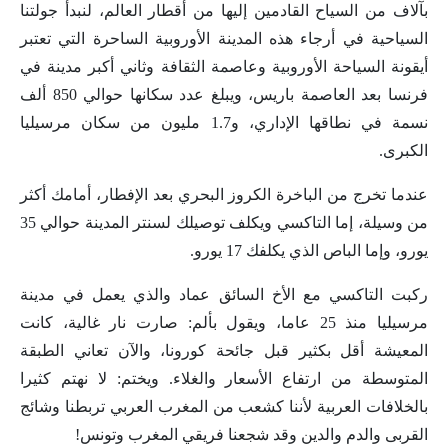
بآلاف من السياح القادمين إليها من أقطار العالم، لنبدأ جولتنا
السياحية في أرجاء هذه المدينة الأوروبية الساحرة التي تعتبر
أيقونة السياحة الأوروبية وعاصمة الثقافة وثاني أكبر مدينة في
فرنسا بعد العاصمة باريس، ويبلغ عدد سكانها حوالي 850 ألف
نسمة في نطاقها الإداري، و1.7 مليون من سكان مرسيليا
الكبرى.
عندما تخرج من الباخرة الكروز البحري بعد الإفطار، أمامك أكثر
من وسيلة، إما التاكسي ويكلف توصيلك لسنتر المدينة حوالي 35
يورو، وإما الباص الذي يكلفك 17 يورو.
ركبت التاكسي مع الأخ السائق عماد والذي يعمل في مدينة
مرسيليا منذ 25 عاما، ويقول بألم: صارت نار غالية، كانت
المعيشة أقل بكثير قبل جائحة كورونا، والآن تعاني الطبقة
المتوسطة من ارتفاع الأسعار والغلاء. ويختم: لا نهتم كثيرا
بالخلافات العربية لأننا كشعب من المغرب العربي تربطنا وشائج
القربى والدم والدين وقد شجعنا فريقي المغرب وتونس!