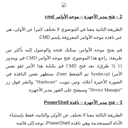
2 –
فتح مدير الأجهزة – موجه الأوامر cmd
الطريقة الثانية معنا في الموضوع، لا تختلف كثيرا عن الأولى، هي
عبر نافذة موجه الأوامر المعروفة بإسم CMD.
قم بفتح موجه الأوامر، يمكنك فتحه والوصول إليه بأكثر من
طريقة، راجع هذا الموضوع،
فتح موجه الأوامر CMD في ويندوز
11 (5 طرق)، بعد فتح CMD قم بكتابة هذا الأمر (هو نفس
الأمر)
Sysdm.cpl ثم الضغط Enter، ستظهر نفس النافذة في
الصورة الأخيرة أعلاه، ومن تبويب “Hardware” والنقر فوق زر
“Device Manager” وسيفتح على الفور مدير الأجهزة.
3 –
فتح مدير الأجهزة – نافذة PowerShell
الطريقة الثالثة معنا لا تختلف عن الأولى والثانية، فقط بإستثناء
الأداة المستخدمة وهي نافذة
PowerShell
، توجه إلى قائمة