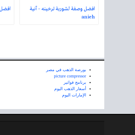
افضل وصفة لشوربة ترخينه – آنیة
افضل 
anieh
بورصة الذهب في مصر
picture compressor
برنامج فواتير
أسعار الذهب اليوم
الإمارات اليوم